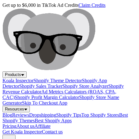
Get up to $6,000 in TikTok Ad Credits
Claim Credits
Products
Koala Inspector
Shopify Theme Detector
Shopify App
Detector
Shopify Sales Tracker
Shopify Store Analyzer
Shopify
Revenue Calculator
Ad Metrics Calculators (ROAS, CPA,
CAC)
Shopify Profit Margin Calculator
Shopify Store Name
Generator
Skip To Checkout App
Resources
Blog
Reviews
Dropshipping
Shopify Tips
Top Shopify Stores
Best
Shopify Themes
Best Shopify Apps
Pricing
About us
Affiliate
Get Koala Inspector
Contact us